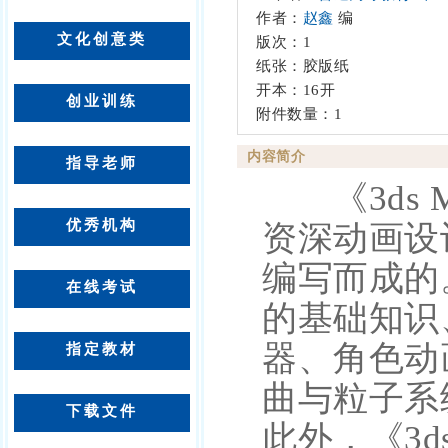
作者：
赵
鑫
编
文化创意类
版次：1
纸张：胶版纸
开本：16开
创业训练
附件数量：1
内容简介
指导老师
《3ds 
优秀机构
资深动画设
编写而成的。
在线考试
的基础知识
器、角色动
指定教材
曲与粒子系统、
下载文件
此外，《3d