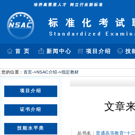
首 页
新闻中心
项目介绍
技
您的位置：
首页
->
NSAC介绍
->
指定教材
项目介绍
文章来
证书介绍
技能水平类
丛书名：
普通高
等教育“十